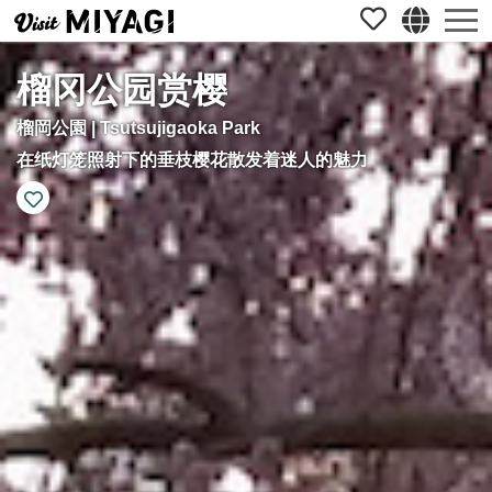
榴冈公园赏樱
榴岡公園 | Tsutsujigaoka Park
在纸灯笼照射下的垂枝樱花散发着迷人的魅力