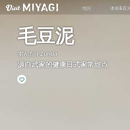
地区
体验&观
毛豆泥
ずんだ | Zunda
源自武家的健康日式家常甜点