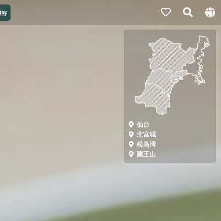
仙台
北宫城
松岛湾
藏王山